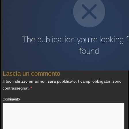
Contrassegnato
Coelum
,
Coelum Astronomia
,
Coelum dicembre
2020
,
rivista gratuita di astronomia
Lascia un commento
Il tuo indirizzo email non sarà pubblicato.
I campi obbligatori sono
contrassegnati
*
Commento