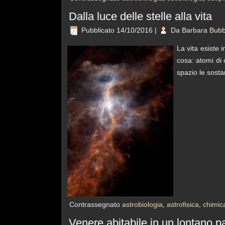
Dalla luce delle stelle alla vita
Pubblicato
14/10/2016
|
Da
Barbara Bubb
La vita esiste 
cosa: atomi di
spazio le sosta
Contrassegnato
astrobiologia
,
astrofisica
,
chimica
Venere abitabile in un lontano 