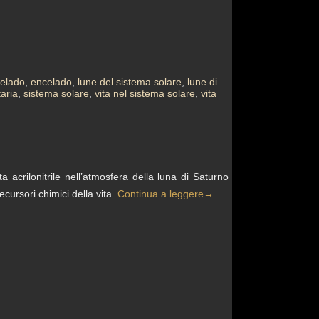
celado
,
encelado
,
lune del sistema solare
,
lune di
aria
,
sistema solare
,
vita nel sistema solare
,
vita
 acrilonitrile nell’atmosfera della luna di Saturno
cursori chimici della vita.
Continua a leggere
→