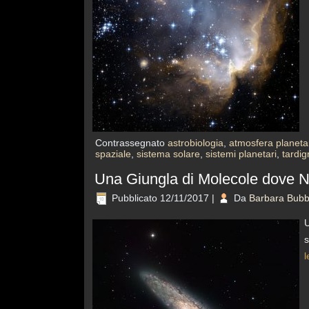
Contrassegnato
astrobiologia
,
atmosfera planeta
spaziale
,
sistema solare
,
sistemi planetari
,
tardig
Una Giungla di Molecole dove N
Pubblicato
12/11/2017
|
Da
Barbara Bubb
U
s
l