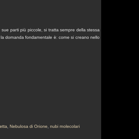
sue parti più piccole, si tratta sempre della stessa
ue la domanda fondamentale è: come si creano nello
etta
,
Nebulosa di Orione
,
nubi molecolari