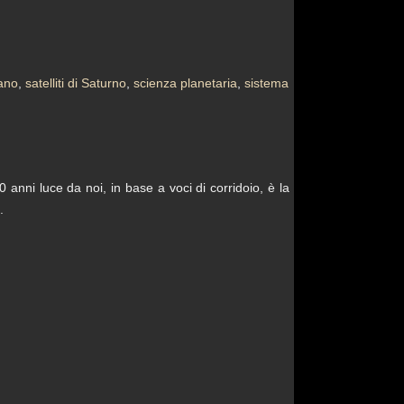
tano
,
satelliti di Saturno
,
scienza planetaria
,
sistema
 40 anni luce da noi, in base a voci di corridoio, è la
.
→