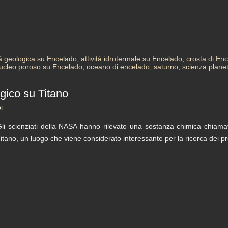
ità geologica su Encelado
,
attività idrotermale su Encelado
,
crosta di En
ucleo poroso su Encelado
,
oceano di encelado
,
saturno
,
scienza planet
gico su Titano
i
li scienziati della NASA hanno rilevato una sostanza chimica chiamata
itano, un luogo che viene considerato interessante per la ricerca dei pre