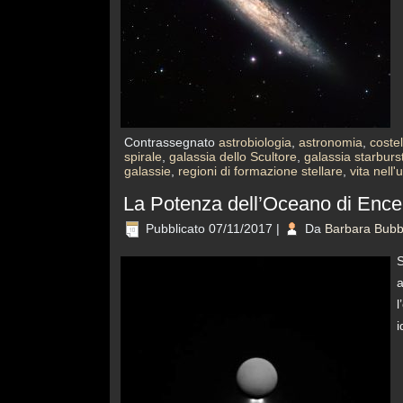
Contrassegnato
astrobiologia
,
astronomia
,
costel
spirale
,
galassia dello Scultore
,
galassia starburs
galassie
,
regioni di formazione stellare
,
vita nell'
La Potenza dell’Oceano di Ence
Pubblicato
07/11/2017
|
Da
Barbara Bubb
S
a
l
i