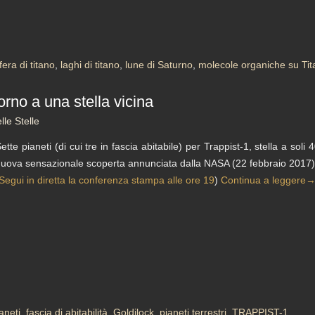
era di titano
,
laghi di titano
,
lune di Saturno
,
molecole organiche su Ti
rno a una stella vicina
le Stelle
ette pianeti (di cui tre in fascia abitabile) per Trappist-1, stella a soli
uova sensazionale scoperta annunciata dalla NASA (22 febbraio 2017)
Segui in diretta la conferenza stampa alle ore 19
)
Continua a leggere
aneti
,
fascia di abitabilità
,
Goldilock
,
pianeti terrestri
,
TRAPPIST-1