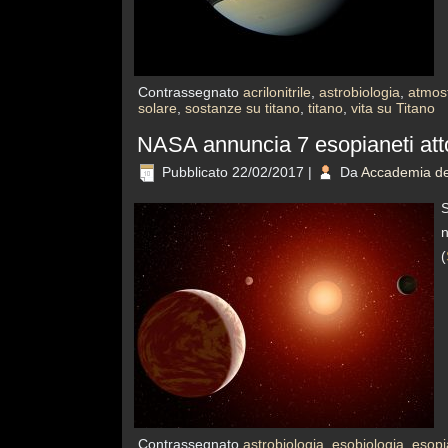
Contrassegnato
acrilonitrile
,
astrobiologia
,
atmosf
solare
,
sostanze su titano
,
titano
,
vita su Titano
NASA annuncia 7 esopianeti atto
Pubblicato
22/02/2017
|
Da
Accademia del
S
n
(
Contrassegnato
astrobiologia
,
esobiologia
,
esopi