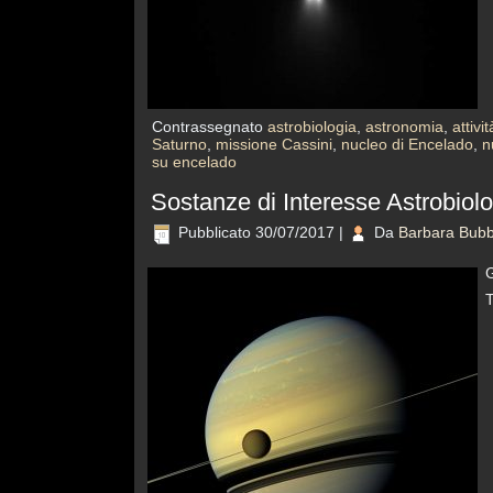
Contrassegnato
astrobiologia
,
astronomia
,
attiv
Saturno
,
missione Cassini
,
nucleo di Encelado
,
n
su encelado
Sostanze di Interesse Astrobiolo
Pubblicato
30/07/2017
|
Da
Barbara Bubb
G
T