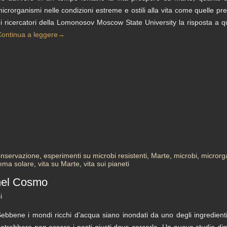
icrorganismi nelle condizioni estreme e ostili alla vita come quelle 
i ricercatori della Lomonosov Moscow State University la risposta a q
ontinua a leggere
→
onservazione
,
esperimenti su microbi resistenti
,
Marte
,
microbi
,
microrg
tema solare
,
vita su Marte
,
vita sui pianeti
 nel Cosmo
i
ebbene i mondi ricchi d’acqua siano inondati da uno degli ingredienti
otrebbero non essere i posti giusti dove cercarla. Un nuovo studio di