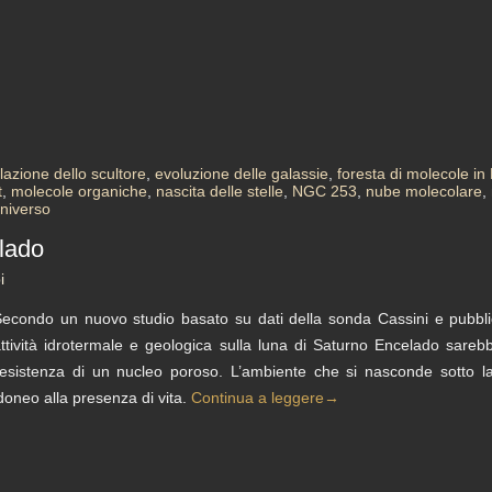
lazione dello scultore
,
evoluzione delle galassie
,
foresta di molecole i
t
,
molecole organiche
,
nascita delle stelle
,
NGC 253
,
nube molecolare
,
universo
lado
i
econdo un nuovo studio basato su dati della sonda Cassini e pubbli
ttività idrotermale e geologica sulla luna di Saturno Encelado sarebbe
’esistenza di un nucleo poroso. L’ambiente che si nasconde sotto la
doneo alla presenza di vita.
Continua a leggere
→