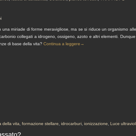
i
in una miriade di forme meravigliose, ma se si riduce un organismo alle 
 carbonio collegati a idrogeno, ossigeno, azoto e altri elementi. Dunq
nze di base della vita?
Continua a leggere
→
 della vita
,
formazione stellare
,
idrocarburi
,
ionizzazione
,
Luce ultraviol
passato?