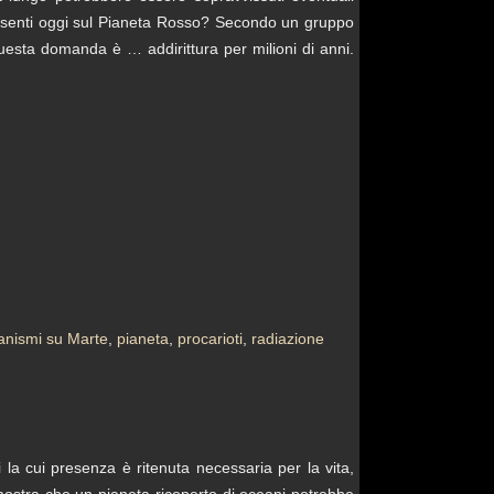
presenti oggi sul Pianeta Rosso? Secondo un gruppo
uesta domanda è … addirittura per milioni di anni.
anismi su Marte
,
pianeta
,
procarioti
,
radiazione
 la cui presenza è ritenuta necessaria per la vita,
mostra che un pianeta ricoperto di oceani potrebbe