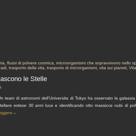
ria
,
flussi di polvere cosmica
,
microorganismi che sopravvivono nello s
radi
,
trasporto della vita
,
trasporto di microrganismi
,
vita sui pianeti
,
Vit
ascono le Stelle
i
n team di astronomi dell’Universita di Tokyo ha osservato la galassi
tellare estese 30 anni luce e identificando otto massicce nubi di polv
eggere
→