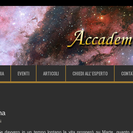
IA
EVENTI
ARTICOLI
CHIEDI ALL’ ESPERTO
CONTA
na
i
e davvero in un tempo lontano la vita prosperò su Marte, quanto a