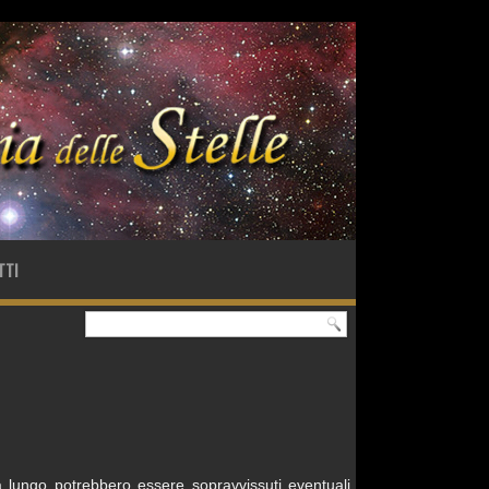
TTI
 lungo potrebbero essere sopravvissuti eventuali