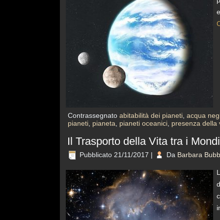
e
C
Contrassegnato
abitabilità dei pianeti
,
acqua negl
pianeti
,
pianeta
,
pianeti oceanici
,
presenza della 
Il Trasporto della Vita tra i Mondi
Pubblicato
21/11/2017
|
Da
Barbara Bubb
L
d
c
i