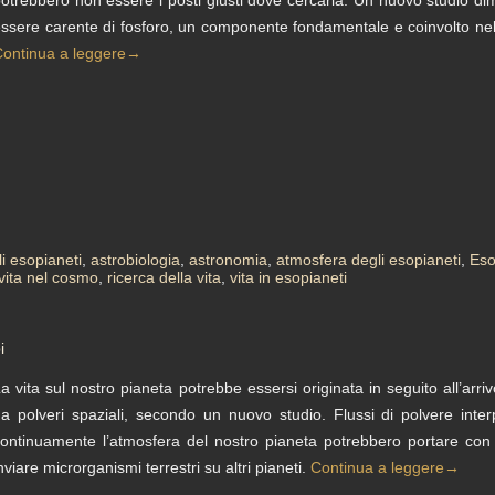
ssere carente di fosforo, un componente fondamentale e coinvolto nelle f
ontinua a leggere
→
i esopianeti
,
astrobiologia
,
astronomia
,
atmosfera degli esopianeti
,
Eso
vita nel cosmo
,
ricerca della vita
,
vita in esopianeti
i
a vita sul nostro pianeta potrebbe essersi originata in seguito all’arrivo
a polveri spaziali, secondo un nuovo studio. Flussi di polvere in
ontinuamente l’atmosfera del nostro pianeta potrebbero portare con s
nviare microrganismi terrestri su altri pianeti.
Continua a leggere
→