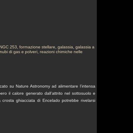
n NGC 253
,
formazione stellare
,
galassia
,
galassia a
nubi di gas e polveri
,
reazioni chimiche nelle
cato su Nature Astronomy ad alimentare l’intensa
ro il calore generato dall’attrito nel sottosuolo e
 crosta ghiacciata di Encelado potrebbe rivelarsi