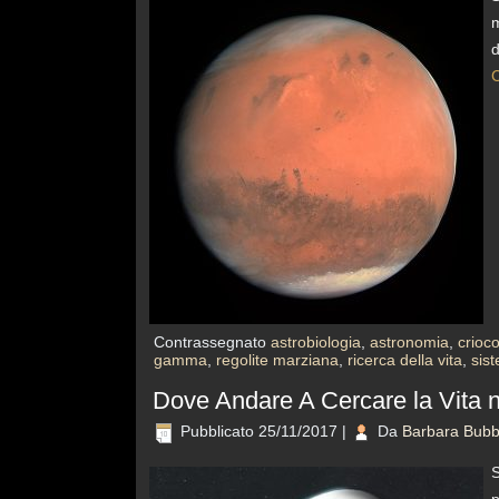
m
d
C
Contrassegnato
astrobiologia
,
astronomia
,
crioc
gamma
,
regolite marziana
,
ricerca della vita
,
sis
Dove Andare A Cercare la Vita
Pubblicato
25/11/2017
|
Da
Barbara Bubb
S
p