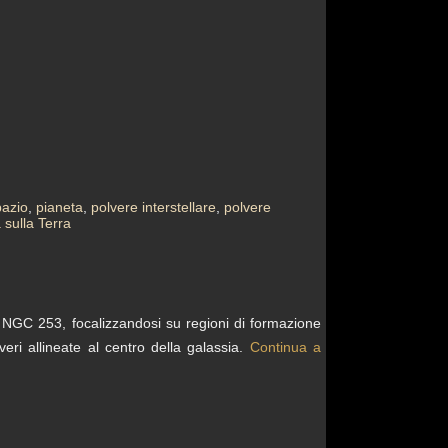
pazio
,
pianeta
,
polvere interstellare
,
polvere
a sulla Terra
a NGC 253, focalizzandosi su regioni di formazione
eri allineate al centro della galassia.
Continua a