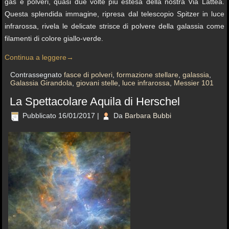
gas e polveri, quasi due volte più estesa della nostra Via Lattea.
Questa splendida immagine, ripresa dal telescopio Spitzer in luce
infrarossa, rivela le delicate strisce di polvere della galassia come
filamenti di colore giallo-verde.
Continua a leggere
→
Contrassegnato
fasce di polveri
,
formazione stellare
,
galassia
,
Galassia Girandola
,
giovani stelle
,
luce infrarossa
,
Messier 101
La Spettacolare Aquila di Herschel
Pubblicato
16/01/2017
|
Da
Barbara Bubbi