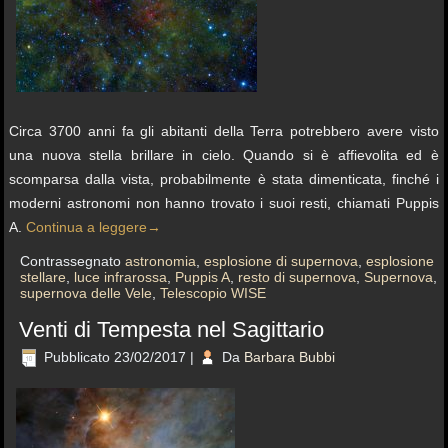
Circa 3700 anni fa gli abitanti della Terra potrebbero avere visto
una nuova stella brillare in cielo. Quando si è affievolita ed è
scomparsa dalla vista, probabilmente è stata dimenticata, finché i
moderni astronomi non hanno trovato i suoi resti, chiamati Puppis
A.
Continua a leggere
→
Contrassegnato
astronomia
,
esplosione di supernova
,
esplosione
stellare
,
luce infrarossa
,
Puppis A
,
resto di supernova
,
Supernova
,
supernova delle Vele
,
Telescopio WISE
Venti di Tempesta nel Sagittario
Pubblicato
23/02/2017
|
Da
Barbara Bubbi