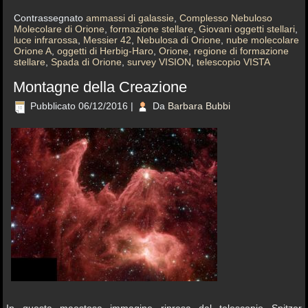
Contrassegnato
ammassi di galassie
,
Complesso Nebuloso
Molecolare di Orione
,
formazione stellare
,
Giovani oggetti stellari
,
luce infrarossa
,
Messier 42
,
Nebulosa di Orione
,
nube molecolare
Orione A
,
oggetti di Herbig-Haro
,
Orione
,
regione di formazione
stellare
,
Spada di Orione
,
survey VISION
,
telescopio VISTA
Montagne della Creazione
Pubblicato
06/12/2016
|
Da
Barbara Bubbi
In questa maestosa immagine ripresa dal telescopio Spitzer