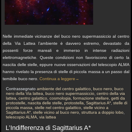
Nelle immediate vicinanze del buco nero supermassiccio al centro
della Via Lattea l’ambiente è davvero estremo, devastato da
possenti forze mareali e immerso in intense radiazioni
elettromagnetiche. Queste condizioni non favoriscono di certo la
nascita delle stelle, eppure nuove osservazioni del telescopio ALMA
hanno rivelato la presenza di stelle di piccola massa a un passo dal
temibile buco nero.
Continua a leggere
→
Contrassegnato
ambiente del centro galattico
,
buco nero
,
buco
nero della Via lattea
,
buco nero supermassiccio
,
centro della via
lattea
,
centro galattico
,
cosmologia
,
formazione stellare
,
getti da
protostelle
,
nascita delle stelle
,
protostella
,
Sagittarius A*
,
stelle di
piccola massa
,
stelle nel centro galattico
,
stelle vicino a
Sagittarius A*
,
stelle vicino al buco nero
,
struttura a doppio lobo
,
telescopio ALMA
,
via lattea
L’Indifferenza di Sagittarius A*