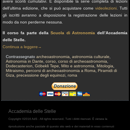
avere sconti cumulativi. È disponibile la serie completa di lezioni
dell’ultima edizione, che si può acquistare come
videolezioni
. Tutti
gli iscritti avranno a disposizione la registrazione delle lezioni in
modo da non perderne nessuna.
Il corso fa parte della
Scuola di Astronomia
dell’Accademia
delle Stelle.
Continua a leggere
→
Contrassegnato
archeoastronomia
,
astronomia culturale
,
Astronomia in Dante
,
corso
,
corso di archeoastronomia
,
Dodecasterion
,
Göbekli Tepe
,
Mito e astronomia
,
Mitologia
,
Mitraismo
,
percorsi di archeoastronomia a Roma
,
Piramidi di
Giza
,
precessione degli equinozi
,
roma
Accademia delle Stelle
Copyright ©2016 AdS - All rights reserved, Tutti i diritti riservati. È vietata la
riproduzione anche parziale di questo sito web e dei materiali in esso contenuti