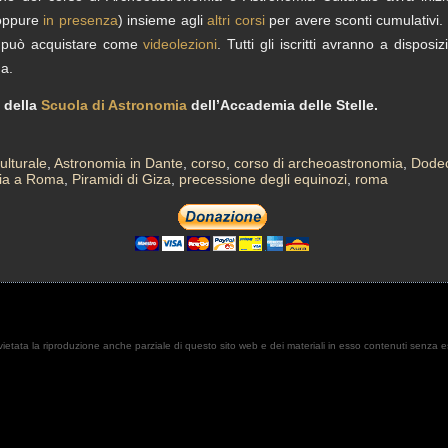
ppure
in presenza
) insieme agli
altri corsi
per avere sconti cumulativi. È
i può acquistare come
videolezioni
. Tutti gli iscritti avranno a dispos
a.
e della
Scuola di Astronomia
dell’Accademia delle Stelle.
ulturale
,
Astronomia in Dante
,
corso
,
corso di archeoastronomia
,
Dodec
mia a Roma
,
Piramidi di Giza
,
precessione degli equinozi
,
roma
. È vietata la riproduzione anche parziale di questo sito web e dei materiali in esso contenuti senza 