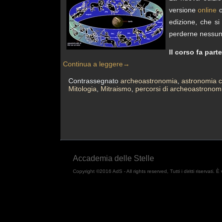
versione
online
o
edizione, che s
perderne nessun
Il corso fa part
Continua a leggere
→
Contrassegnato
archeoastronomia
,
astronomia c
Mitologia
,
Mitraismo
,
percorsi di archeoastrono
Accademia delle Stelle
Copyright ©2016 AdS - All rights reserved, Tutti i diritti riservati