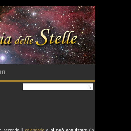
TTI
io secondo il
calendario
e
si può acquistare
(in