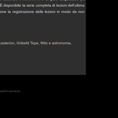
 disponibile la serie completa di lezioni dell’ultima
izione la registrazione delle lezioni in modo da non
asterion
,
Göbekli Tepe
,
Mito e astronomia
,
esplicito permesso.